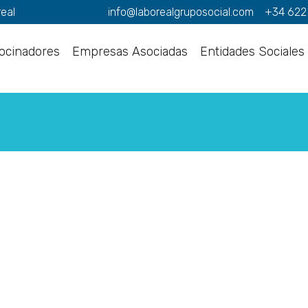
real
info@laborealgruposocial.com
+34 622
ocinadores
Empresas Asociadas
Entidades Sociales