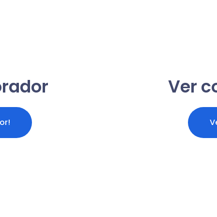
orador
Ver c
or!
V